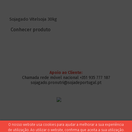
Sojagado Vitelsoja 30kg
Conhecer produto
Apoio ao Cliente:
Chamada rede móvel nacional +351 935 777 187
sojagado.pronutri@sojadeportugal.pt
O nosso website usa cookies para ajudar a melhorar a sua experiência
de utilização. Ao utilizar o website, confirma que aceita a sua utilização.